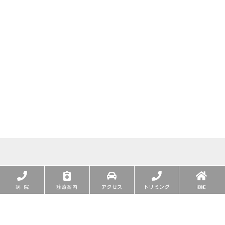
病 院
診療案内
アクセス
トリミング
HOME
年中無休
月
火
水
木
金
土
日･祝