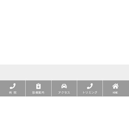
病 院
診療案内
アクセス
トリミング
HOME
年中無休
月
火
水
木
金
土
日･祝
9:00～12:30
〇
〇
〇
〇
〇
〇
〇