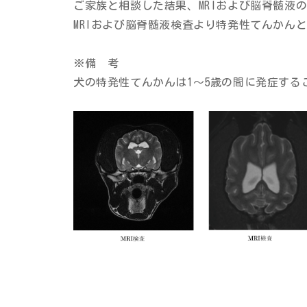
ご家族と相談した結果、MRIおよび脳脊髄液
MRIおよび脳脊髄液検査より特発性てんかん
※備 考
犬の特発性てんかんは1〜5歳の間に発症す